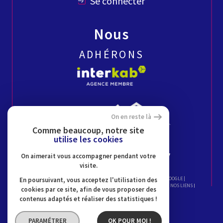
Se connecter
Nous
ADHÉRONS
On en reste là
Comme beaucoup, notre site
utilise les cookies
On aimerait vous accompagner pendant votre
visite.
© 2026 | TOUS DROITS RÉSERVÉS | TRADUCTION POWERED BY GOOGLE |
En poursuivant, vous acceptez l'utilisation des
NOS HONORAIRES
PLAN DU SITE
MENTIONS LÉGALES
ADMIN
NOS LIENS
cookies par ce site, afin de vous proposer des
RGPD RAMBAUD IMMO
POLITIQUE RGPD
COOKIES
contenus adaptés et réaliser des statistiques !
PARAMÉTRER
OK POUR MOI !