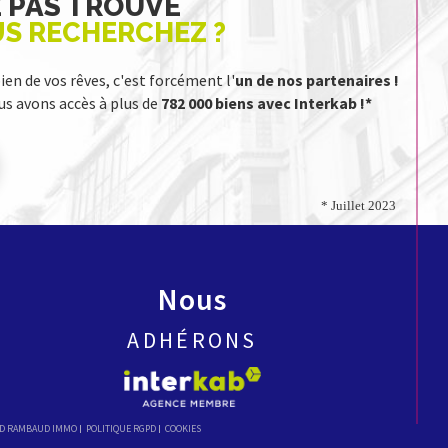
Z PAS TROUVÉ
US RECHERCHEZ ?
bien de vos rêves, c'est forcément l'
un de nos partenaires !
s avons accès à plus de
782 000 biens avec Interkab !*
* Juillet 2023
Nous
ADHÉRONS
D RAMBAUD IMMO
POLITIQUE RGPD
COOKIES