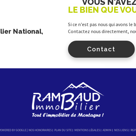
VOUS N'AVE
LE BIEN QUE VO
Si ce n'est pas nous qui avons le 
ier National,
Contactez nous directement, nou
Contact
 POWERED BY GOOGLE |
NOS HONORAIRES
PLAN DU SITE
MENTIONS LÉGALES
ADMIN
NOS LIENS
RGP