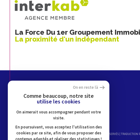
La Force Du 1er Groupement Immobil
La proximité d'un indépendant
On en reste là
Espace
Comme beaucoup, notre site
utilise les cookies
PROPRIÉTAIRE
On aimerait vous accompagner pendant votre
Se connecter
visite.
En poursuivant, vous acceptez l'utilisation des
cookies par ce site, afin de vous proposer des
© 2026 | TOUS DROITS RÉSERVÉS | TRADUCTION
contenus adaptés et réaliser des statistiques !