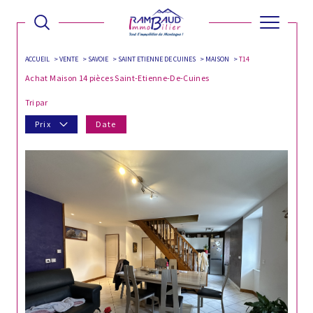
ACCUEIL
VENTE
SAVOIE
SAINT ETIENNE DE CUINES
MAISON
T14
Achat Maison 14 pièces Saint-Etienne-De-Cuines
Tri par
Prix
Date