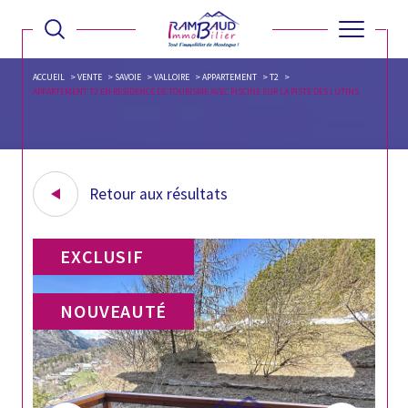
ACCUEIL
VENTE
SAVOIE
VALLOIRE
APPARTEMENT
T2
APPARTEMENT T2 EN RESIDENCE DE TOURISME AVEC PISCINE SUR LA PISTE DES LUTINS
Retour aux résultats
EXCLUSIF
NOUVEAUTÉ