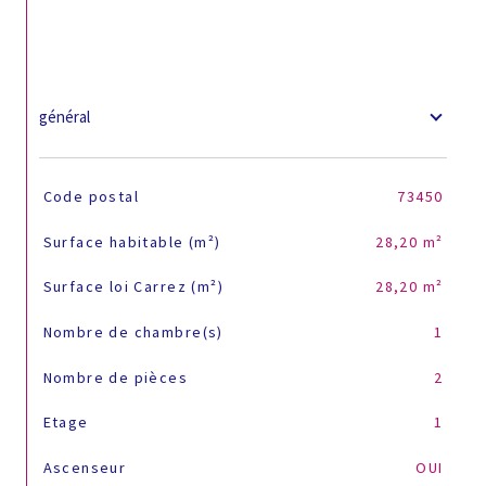
général
TRAD_SIROCCO_Caracteristique
Valeurs
Code postal
73450
Surface habitable (m²)
28,20 m²
Surface loi Carrez (m²)
28,20 m²
Nombre de chambre(s)
1
Nombre de pièces
2
Etage
1
Ascenseur
OUI