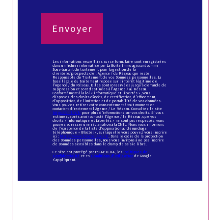
Envoyer
Les informations recueillies sur ce formulaire sont enregistrées
dans un fichier informatisé par La Boite Immo agissant comme
Sous-traitant du traitement pour la gestion de la
clientèle/prospects de l'Agence / du Réseau qui reste
Responsable du Traitement de vos Données personnelles. La
base légale du traitement repose sur l'intérêt légitime de
l'Agence / du Réseau. Elles sont conservées jusqu'à demande de
suppression et sont destinées à l'Agence / au Réseau.
Conformément à la loi « informatique et libertés », vous
disposez des droits d’accès, de rectification, d’effacement,
d’opposition, de limitation et de portabilité de vos données.
Vous pouvez retirer votre consentement à tout moment en
contactant directement l’Agence / Le Réseau. Consultez le site
https://cnil.fr/fr
pour plus d’informations sur vos droits. Si vous
estimez, après avoir contacté l'Agence / le Réseau, que vos
droits « Informatique et Libertés » ne sont pas respectés, vous
pouvez adresser une réclamation à la CNIL. Nous vous informons
de l’existence de la liste d'opposition au démarchage
téléphonique « Bloctel », sur laquelle vous pouvez vous inscrire
ici :
https://www.bloctel.gouv.fr
. Dans le cadre de la protection
des Données personnelles, nous vous invitons à ne pas inscrire
de Données sensibles dans le champ de saisie libre.
Ce site est protégé par reCAPTCHA, les
Politiques de
Confidentialité
et es
Conditions d'utilisation
de Google
s'appliquent.