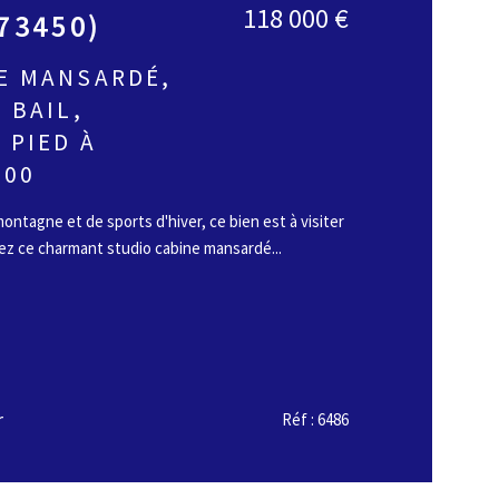
118 000 €
(73450)
E MANSARDÉ,
 BAIL,
 PIED À
800
ontagne et de sports d'hiver, ce bien est à visiter
ez ce charmant studio cabine mansardé...
r
Réf : 6486