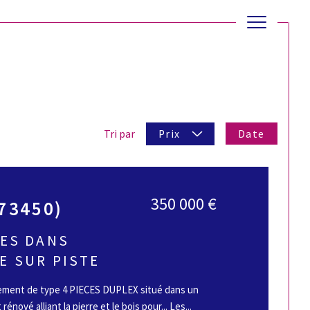
Date
Tri par
Prix
350 000 €
(73450)
CES DANS
E SUR PISTE
ement de type 4 PIECES DUPLEX situé dans un
nové alliant la pierre et le bois pour... Les...