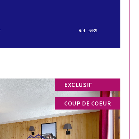
r
Réf : 6439
EXCLUSIF
COUP DE COEUR