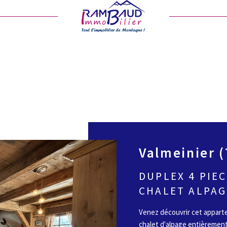
Valmeinier 
DUPLEX 4 PIE
CHALET ALPAG
Venez découvrir cet appart
chalet d'alpage entièrement ré